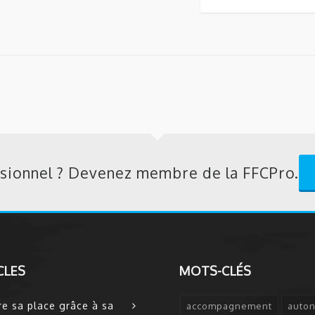
sionnel ? Devenez membre de la FFCPro.
CLES
MOTS-CLÉS
re sa place grâce à sa
accompagnement
auto