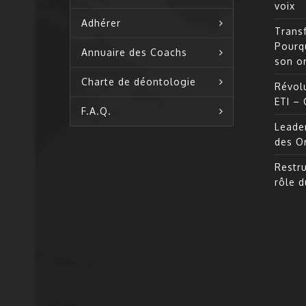
voix
Adhérer
Transf
Pourq
Annuaire des Coachs
son o
Charte de déontologie
Révolu
ETI –
F.A.Q.
Leade
des O
Restru
rôle 