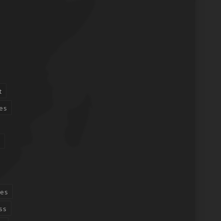
t
es
n
ces
ss