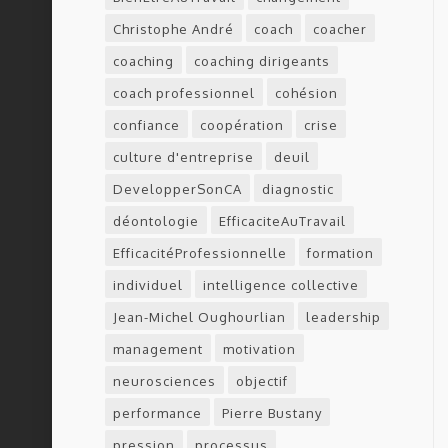
Christophe André
coach
coacher
coaching
coaching dirigeants
coach professionnel
cohésion
confiance
coopération
crise
culture d'entreprise
deuil
DevelopperSonCA
diagnostic
déontologie
EfficaciteAuTravail
EfficacitéProfessionnelle
formation
individuel
intelligence collective
Jean-Michel Oughourlian
leadership
management
motivation
neurosciences
objectif
performance
Pierre Bustany
pression
processus