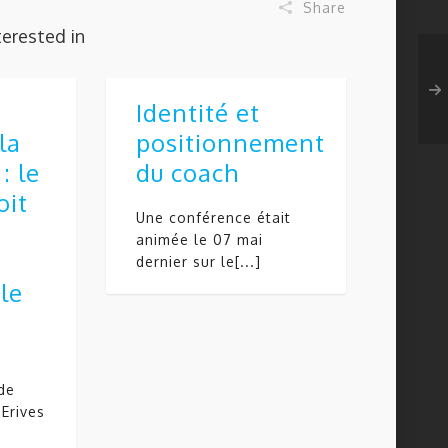
Share
terested in
Identité et
la
positionnement
: le
du coach
oit
Une conférence était
animée le 07 mai
dernier sur le[...]
 le
 de
DErives