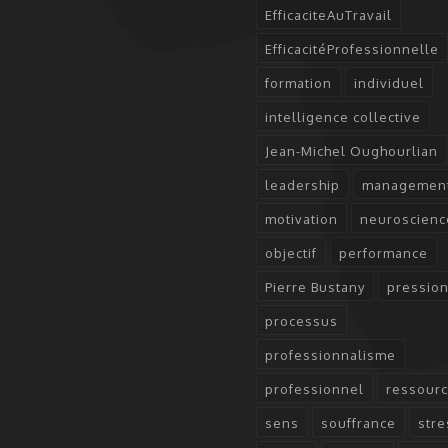
EfficaciteAuTravail
EfficacitéProfessionnelle
formation
individuel
intelligence collective
Jean-Michel Oughourlian
leadership
managemen
motivation
neuroscienc
objectif
performance
Pierre Bustany
pressio
processus
professionnalisme
professionnel
ressour
sens
souffrance
stre