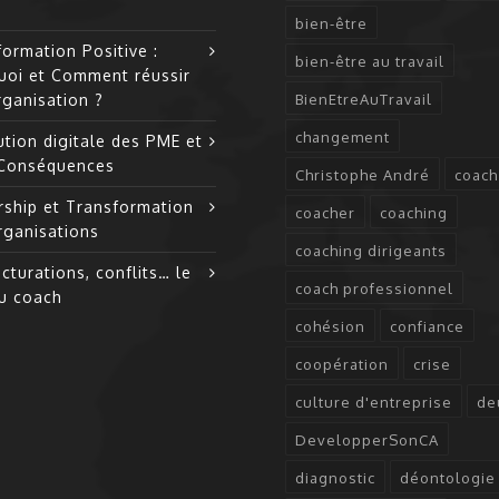
bien-être
ormation Positive :
bien-être au travail
uoi et Comment réussir
rganisation ?
BienEtreAuTravail
changement
tion digitale des PME et
 Conséquences
Christophe André
coach
rship et Transformation
coacher
coaching
rganisations
coaching dirigeants
cturations, conflits… le
coach professionnel
du coach
cohésion
confiance
coopération
crise
culture d'entreprise
de
DevelopperSonCA
diagnostic
déontologie