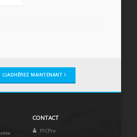
ADHÉREZ MAINTENANT !
CONTACT
FFCPro
nomie