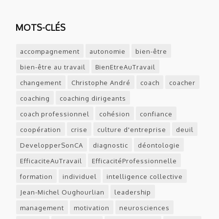
MOTS-CLÉS
accompagnement
autonomie
bien-être
bien-être au travail
BienEtreAuTravail
changement
Christophe André
coach
coacher
coaching
coaching dirigeants
coach professionnel
cohésion
confiance
coopération
crise
culture d'entreprise
deuil
DevelopperSonCA
diagnostic
déontologie
EfficaciteAuTravail
EfficacitéProfessionnelle
formation
individuel
intelligence collective
Jean-Michel Oughourlian
leadership
management
motivation
neurosciences