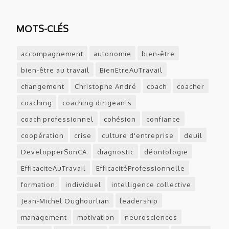
MOTS-CLÉS
accompagnement
autonomie
bien-être
bien-être au travail
BienEtreAuTravail
changement
Christophe André
coach
coacher
coaching
coaching dirigeants
coach professionnel
cohésion
confiance
coopération
crise
culture d'entreprise
deuil
DevelopperSonCA
diagnostic
déontologie
EfficaciteAuTravail
EfficacitéProfessionnelle
formation
individuel
intelligence collective
Jean-Michel Oughourlian
leadership
management
motivation
neurosciences