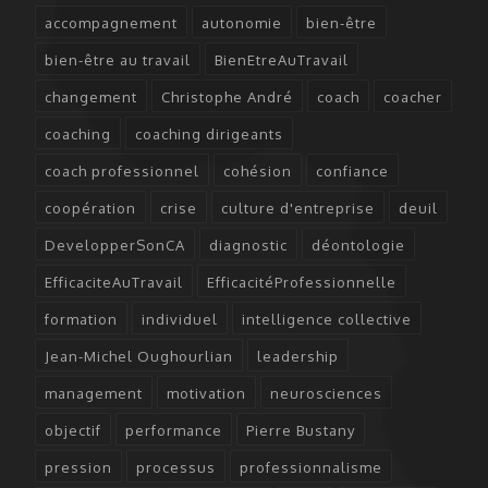
accompagnement
autonomie
bien-être
bien-être au travail
BienEtreAuTravail
changement
Christophe André
coach
coacher
coaching
coaching dirigeants
coach professionnel
cohésion
confiance
coopération
crise
culture d'entreprise
deuil
DevelopperSonCA
diagnostic
déontologie
EfficaciteAuTravail
EfficacitéProfessionnelle
formation
individuel
intelligence collective
Jean-Michel Oughourlian
leadership
management
motivation
neurosciences
objectif
performance
Pierre Bustany
pression
processus
professionnalisme