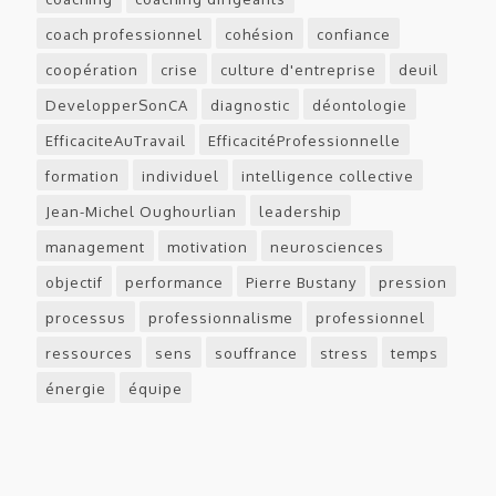
coach professionnel
cohésion
confiance
coopération
crise
culture d'entreprise
deuil
DevelopperSonCA
diagnostic
déontologie
EfficaciteAuTravail
EfficacitéProfessionnelle
formation
individuel
intelligence collective
Jean-Michel Oughourlian
leadership
management
motivation
neurosciences
objectif
performance
Pierre Bustany
pression
processus
professionnalisme
professionnel
ressources
sens
souffrance
stress
temps
énergie
équipe