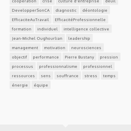
coopération
crise
culture d'entreprise
deuil
DevelopperSonCA
diagnostic
déontologie
EfficaciteAuTravail
EfficacitéProfessionnelle
formation
individuel
intelligence collective
Jean-Michel Oughourlian
leadership
management
motivation
neurosciences
objectif
performance
Pierre Bustany
pression
processus
professionnalisme
professionnel
ressources
sens
souffrance
stress
temps
énergie
équipe