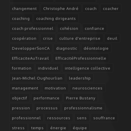
changement
Christophe André
coach
coacher
coaching
coaching dirigeants
coach professionnel
cohésion
confiance
coopération
crise
culture d'entreprise
deuil
DevelopperSonCA
diagnostic
déontologie
EfficaciteAuTravail
EfficacitéProfessionnelle
formation
individuel
intelligence collective
Jean-Michel Oughourlian
leadership
management
motivation
neurosciences
objectif
performance
Pierre Bustany
pression
processus
professionnalisme
professionnel
ressources
sens
souffrance
stress
temps
énergie
équipe