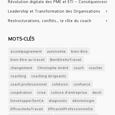
Révolution digitale des PME et ETI – Conséquences
Leadership et Transformation des Organisations
Restructurations, conflits… le rôle du coach
MOTS-CLÉS
accompagnement
autonomie
bien-être
bien-être au travail
BienEtreAuTravail
changement
Christophe André
coach
coacher
coaching
coaching dirigeants
coach professionnel
cohésion
confiance
coopération
crise
culture d'entreprise
deuil
DevelopperSonCA
diagnostic
déontologie
EfficaciteAuTravail
EfficacitéProfessionnelle