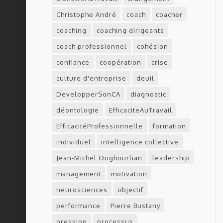
Christophe André
coach
coacher
coaching
coaching dirigeants
coach professionnel
cohésion
confiance
coopération
crise
culture d'entreprise
deuil
DevelopperSonCA
diagnostic
déontologie
EfficaciteAuTravail
EfficacitéProfessionnelle
formation
individuel
intelligence collective
Jean-Michel Oughourlian
leadership
management
motivation
neurosciences
objectif
performance
Pierre Bustany
pression
processus