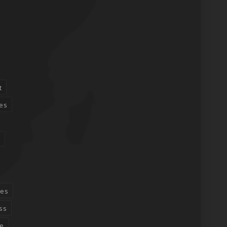
t
es
n
ces
ss
e