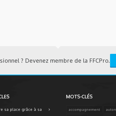
sionnel ? Devenez membre de la FFCPro.
CLES
MOTS-CLÉS
re sa place grâce à sa
accompagnement
auto