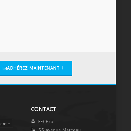
ADHÉREZ MAINTENANT !
CONTACT
FFCPro
nomie
55 avenue Marceau