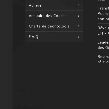
Adhérer
Transf
Pourq
Annuaire des Coachs
son o
Charte de déontologie
Révolu
ETI –
F.A.Q.
Leade
des O
Restru
rôle 