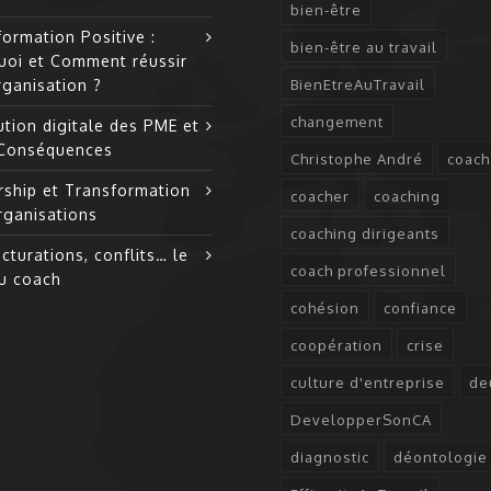
bien-être
ormation Positive :
bien-être au travail
uoi et Comment réussir
rganisation ?
BienEtreAuTravail
changement
tion digitale des PME et
 Conséquences
Christophe André
coach
rship et Transformation
coacher
coaching
rganisations
coaching dirigeants
cturations, conflits… le
coach professionnel
du coach
cohésion
confiance
coopération
crise
culture d'entreprise
de
DevelopperSonCA
diagnostic
déontologie