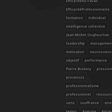
EfficaciteAuTravail
EfficacitéProfessionnelle
formation
individuel
intelligence collective
Jean-Michel Oughourlian
leadership
managemen
motivation
neuroscienc
objectif
performance
Pierre Bustany
pressio
processus
professionnalisme
professionnel
ressour
sens
souffrance
stre
temps
énergie
équip