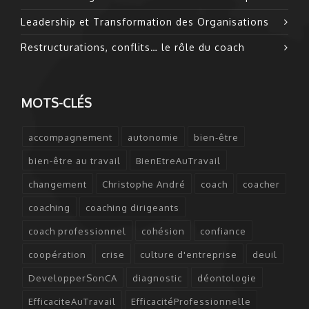
Leadership et Transformation des Organisations
Restructurations, conflits… le rôle du coach
MOTS-CLÉS
accompagnement
autonomie
bien-être
bien-être au travail
BienEtreAuTravail
changement
Christophe André
coach
coacher
coaching
coaching dirigeants
coach professionnel
cohésion
confiance
coopération
crise
culture d'entreprise
deuil
DevelopperSonCA
diagnostic
déontologie
EfficaciteAuTravail
EfficacitéProfessionnelle