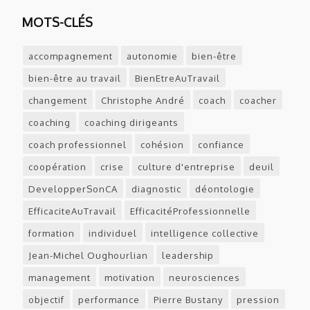
MOTS-CLÉS
accompagnement
autonomie
bien-être
bien-être au travail
BienEtreAuTravail
changement
Christophe André
coach
coacher
coaching
coaching dirigeants
coach professionnel
cohésion
confiance
coopération
crise
culture d'entreprise
deuil
DevelopperSonCA
diagnostic
déontologie
EfficaciteAuTravail
EfficacitéProfessionnelle
formation
individuel
intelligence collective
Jean-Michel Oughourlian
leadership
management
motivation
neurosciences
objectif
performance
Pierre Bustany
pression