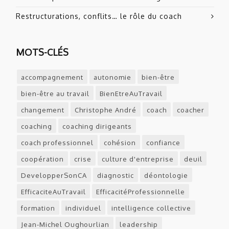
Restructurations, conflits… le rôle du coach
MOTS-CLÉS
accompagnement
autonomie
bien-être
bien-être au travail
BienEtreAuTravail
changement
Christophe André
coach
coacher
coaching
coaching dirigeants
coach professionnel
cohésion
confiance
coopération
crise
culture d'entreprise
deuil
DevelopperSonCA
diagnostic
déontologie
EfficaciteAuTravail
EfficacitéProfessionnelle
formation
individuel
intelligence collective
Jean-Michel Oughourlian
leadership