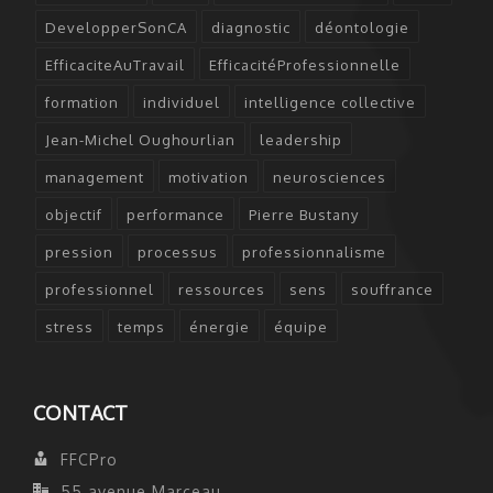
DevelopperSonCA
diagnostic
déontologie
EfficaciteAuTravail
EfficacitéProfessionnelle
formation
individuel
intelligence collective
Jean-Michel Oughourlian
leadership
management
motivation
neurosciences
objectif
performance
Pierre Bustany
pression
processus
professionnalisme
professionnel
ressources
sens
souffrance
stress
temps
énergie
équipe
CONTACT
FFCPro
55 avenue Marceau