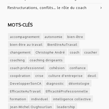
Restructurations, conflits… le rôle du coach
MOTS-CLÉS
accompagnement
autonomie
bien-être
bien-être au travail
BienEtreAuTravail
changement
Christophe André
coach
coacher
coaching
coaching dirigeants
coach professionnel
cohésion
confiance
coopération
crise
culture d'entreprise
deuil
DevelopperSonCA
diagnostic
déontologie
EfficaciteAuTravail
EfficacitéProfessionnelle
formation
individuel
intelligence collective
Jean-Michel Oughourlian
leadership