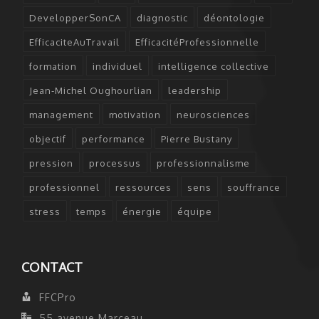
DevelopperSonCA
diagnostic
déontologie
EfficaciteAuTravail
EfficacitéProfessionnelle
formation
individuel
intelligence collective
Jean-Michel Oughourlian
leadership
management
motivation
neurosciences
objectif
performance
Pierre Bustany
pression
processus
professionnalisme
professionnel
ressources
sens
souffrance
stress
temps
énergie
équipe
CONTACT
FFCPro
55 avenue Marceau